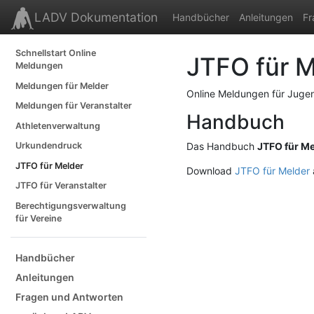
LADV Dokumentation
Handbücher
Anleitungen
Fr
Schnellstart Online
JTFO für M
Meldungen
Meldungen für Melder
Online Meldungen für Jugen
Meldungen für Veranstalter
Handbuch
Athletenverwaltung
Urkundendruck
Das Handbuch
JTFO für Me
JTFO für Melder
Download
JTFO für Melder
JTFO für Veranstalter
Berechtigungsverwaltung
für Vereine
Handbücher
Anleitungen
Fragen und Antworten