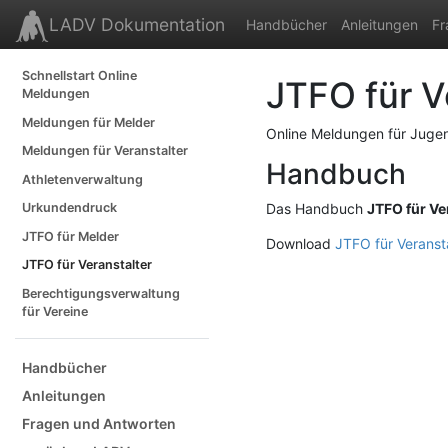
LADV Dokumentation
Handbücher
Anleitungen
Fr
Schnellstart Online
JTFO für V
Meldungen
Meldungen für Melder
Online Meldungen für Jugend
Meldungen für Veranstalter
Handbuch
Athletenverwaltung
Urkundendruck
Das Handbuch
JTFO für Ve
JTFO für Melder
Download
JTFO für Veranst
JTFO für Veranstalter
Berechtigungsverwaltung
für Vereine
Handbücher
Anleitungen
Fragen und Antworten